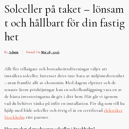
Solceller på taket – lönsam
t och hållbart för din fastig
het
By
Admin
Posted On
Maj 28, 2026
Allt fler villaägare och bostadsrättsföreningar väljer att
installera solceller. Intresset drivs inte bara av miljömedvetenhet
– utan framför allt av ekonomin. Med dagens elpriser och de
senaste årens prishöjningar kan en solcellsanläggning vara en av
de bästa investeringarna du gör i ditt hem. Här går vi igenom
vad du behöver tänka på inför en installation. För dig som vill ha
hjälp med både solceller och övrig el är en certifierad
elektriker
Stockholm
rätt partner.
Hur mycket el producerar solceller i Stockholm?