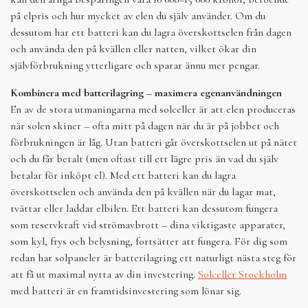
på elpris och hur mycket av elen du själv använder. Om du
dessutom har ett batteri kan du lagra överskottselen från dagen
och använda den på kvällen eller natten, vilket ökar din
självförbrukning ytterligare och sparar ännu mer pengar.
Kombinera med batterilagring – maximera egenanvändningen
En av de stora utmaningarna med solceller är att elen produceras
när solen skiner – ofta mitt på dagen när du är på jobbet och
förbrukningen är låg. Utan batteri går överskottselen ut på nätet
och du får betalt (men oftast till ett lägre pris än vad du själv
betalar för inköpt el). Med ett batteri kan du lagra
överskottselen och använda den på kvällen när du lagar mat,
tvättar eller laddar elbilen. Ett batteri kan dessutom fungera
som reservkraft vid strömavbrott – dina viktigaste apparater,
som kyl, frys och belysning, fortsätter att fungera. För dig som
redan har solpaneler är batterilagring ett naturligt nästa steg för
att få ut maximal nytta av din investering.
Solceller Stockholm
med batteri är en framtidsinvestering som lönar sig.