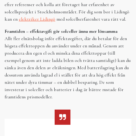
efter referenser och kolla att företaget har erfarenhet av
solcellsprojekt i Stockholmsområdet. För dig som bor i Lidingö
kan en
elektriker Lidingö
med solcellserfarenhet vara rätt val.
Framtiden – effektavgift gör solceller ännu mer lönsamma
Allt fler elnätsbolag inför effektavgifter, där du betalar för den
högsta effekttoppen du använder under en månad. Genom att
producera din egen el och minska dina effekttoppar (till
exempel genom att inte ladda bilen och tvätta samtidigt) kan du
sänka även den delen av elräkningen. Med batterilagring kan du
dessutom använda lagrad el i stället för att dra hög effekt från
nätet under dyra timmar – en dubbel besparing. De som
investerar i solceller och batterier i dag är bättre rustade för
framtidens prismodeller.