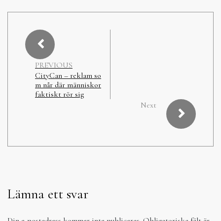
PREVIOUS
CityCan – reklam so
m når där människor
faktiskt rör sig
Next
Lämna ett svar
Din e-postadress kommer inte publiceras.
Obligatoriska fält är