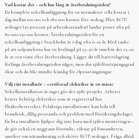
Vad kostar det – och hur lång är återbetalningstiden?
En komplett solcellsanläggning för en normalstor villa kostar i
dag mellan 100 000 och 180 000 kronor före avdrag. Efter ROT-
avdraget (30 procent på arbetskostnaden) landar priset ofta på
80 000–130 000 kronor. Återbetalningstiden för en
solcellsanläggning i Stockholm är i dag ofta 6–10 år. Med tanke
på att solpanelerna har en livslängd på 25–30 år innebär det 15–20
år av ren vinst efter återbetalning. Lägger du till batterilagring
förlängs återbetalningstiden något, men din självförsörjningsgrad
ökar och du blir mindre känslig för elprissvängningar.
Välj rätt installatör – certifierad elektriker är ett måste
Solcellsinstallation är inget gör-det-själv-projekt. Arbetet
kräver behörig elektriker som är registrerad hos
Elsäkerhetsverket. Felaktiga installationer kan leda till
brandrisk, dålig prestanda och problem med försäkringsbolaget.
En bra installatör hjälper dig inte bara med själva monteringen –
de gör också en noggrann förstudie, räknar på lönsamheten,
ansöker om nätanslutning och sköter ROT-avdraget. Fråga alltid