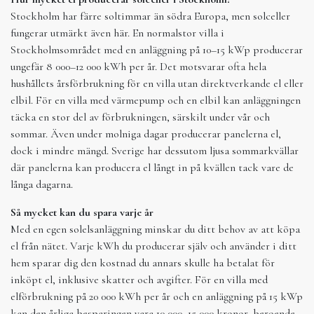
Stockholm har färre soltimmar än södra Europa, men solceller
fungerar utmärkt även här. En normalstor villa i
Stockholmsområdet med en anläggning på 10–15 kWp producerar
ungefär 8 000–12 000 kWh per år. Det motsvarar ofta hela
hushållets årsförbrukning för en villa utan direktverkande el eller
elbil. För en villa med värmepump och en elbil kan anläggningen
täcka en stor del av förbrukningen, särskilt under vår och
sommar. Även under molniga dagar producerar panelerna el,
dock i mindre mängd. Sverige har dessutom ljusa sommarkvällar
där panelerna kan producera el långt in på kvällen tack vare de
långa dagarna.
Så mycket kan du spara varje år
Med en egen solelsanläggning minskar du ditt behov av att köpa
el från nätet. Varje kWh du producerar själv och använder i ditt
hem sparar dig den kostnad du annars skulle ha betalat för
inköpt el, inklusive skatter och avgifter. För en villa med
elförbrukning på 20 000 kWh per år och en anläggning på 15 kWp
kan den årliga besparingen vara 10 000–15 000 kronor, beroende