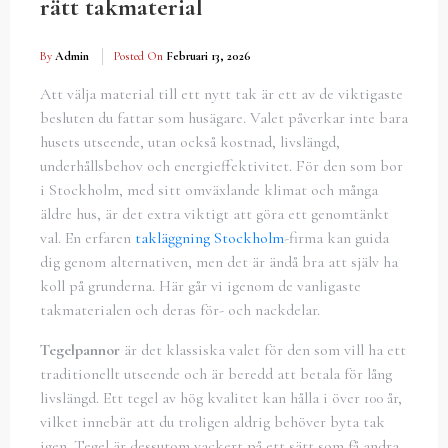
rätt takmaterial
By
Admin
Posted On
Februari 13, 2026
Att välja material till ett nytt tak är ett av de viktigaste
besluten du fattar som husägare. Valet påverkar inte bara
husets utseende, utan också kostnad, livslängd,
underhållsbehov och energieffektivitet. För den som bor
i Stockholm, med sitt omväxlande klimat och många
äldre hus, är det extra viktigt att göra ett genomtänkt
val. En erfaren
takläggning Stockholm
-firma kan guida
dig genom alternativen, men det är ändå bra att själv ha
koll på grunderna. Här går vi igenom de vanligaste
takmaterialen och deras för- och nackdelar.
Tegelpannor
är det klassiska valet för den som vill ha ett
traditionellt utseende och är beredd att betala för lång
livslängd. Ett tegel av hög kvalitet kan hålla i över 100 år,
vilket innebär att du troligen aldrig behöver byta tak
igen. Tegel är dessutom vackert på ett sätt som få andra