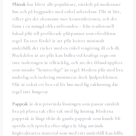
Plåttak
har blivit allt populärare, särskilt på modernare
hus och på byggnader med enkel arkitektur. Plåt är lätt,
vilket gör det skonsamt mot konstruktionen, och det
finns i en mängd olika utföranden – från traditionell
falsad plåt till profilerade plåtpannor som efterliknar
tegel. En stor fördel är att plåt kräver minimalt
underhåll; det räcker med en enkel rengöring då och då.
Nackdelen är att plåt kan bullra vid kraftigt regn om
inte isoleringen är tillräcklig, och att det ibland upplevs
som mindre ”hemtrevligt” än tegel. Modern plåt med bra
underlag och isolering minimerar dock ljudproblemen.
Plåt är också ett bra val för hus med låg taklutning där
tegel inte fungerar.
Papptak
är den prisvärda lösningen som passar särskilt
bra på platta tak eller tak med låg lutning. Moderna
papptak är långt ifrån de gamla papptak som kunde bli
spröda och spricka efter några år. Idag används
högkvalitativa material som med rätt underhåll kan hålla