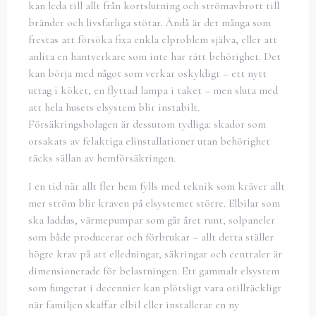
kan leda till allt från kortslutning och strömavbrott till
bränder och livsfarliga stötar. Ändå är det många som
frestas att försöka fixa enkla elproblem själva, eller att
anlita en hantverkare som inte har rätt behörighet. Det
kan börja med något som verkar oskyldigt – ett nytt
uttag i köket, en flyttad lampa i taket – men sluta med
att hela husets elsystem blir instabilt.
Försäkringsbolagen är dessutom tydliga: skador som
orsakats av felaktiga elinstallationer utan behörighet
täcks sällan av hemförsäkringen.
I en tid när allt fler hem fylls med teknik som kräver allt
mer ström blir kraven på elsystemet större. Elbilar som
ska laddas, värmepumpar som går året runt, solpaneler
som både producerar och förbrukar – allt detta ställer
högre krav på att elledningar, säkringar och centraler är
dimensionerade för belastningen. Ett gammalt elsystem
som fungerat i decennier kan plötsligt vara otillräckligt
när familjen skaffar elbil eller installerar en ny