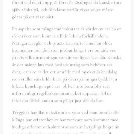
förstå vad du vill uppnå, föreslår lösningar du kanske inte
själv tänkt på, och förklarar varför vissa saker måste
göras på ett visst sätt.
En aspekt som många underskattar är värdet av att ha en
elektriker som känner till de lokala förhållandena.
Nätägare, regler och praxis kan variera mellan olika
kommuner, och den som jobbat länge i ett område vet
precis vilka utmaningar som är vanligast just där. Kanske
är det många hus med jordade uttag som behöver ses
över, kanske är det ett område med mycket åsknedslag
som ställer särskilda krav på överspänningsskydd. Den
lokala kunskapen gör att jobbet inte bara blir rätt
utfört enligt regelboken, utan också anpassat till de
faktiska förhållanden som gäller just där du bor.
Trygghet handlar också om att veta vad man betalar för.
Många har erfarenhet av hantverkare som kommer med
luddiga offerter och slutnotor som är betydligt högre än
vad man först kommit överens om. En professionell