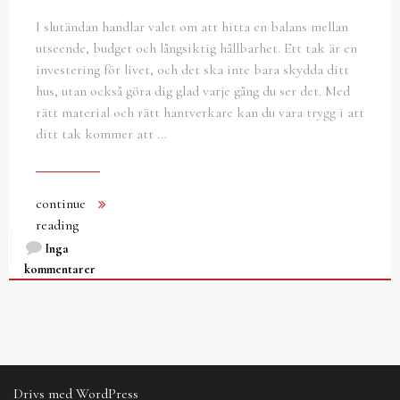
I slutändan handlar valet om att hitta en balans mellan
utseende, budget och långsiktig hållbarhet. Ett tak är en
investering för livet, och det ska inte bara skydda ditt
hus, utan också göra dig glad varje gång du ser det. Med
rätt material och rätt hantverkare kan du vara trygg i att
ditt tak kommer att …
continue
reading
Inga
kommentarer
Drivs med WordPress