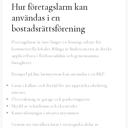
Hur företagslarm kan
användas i en
bostadsrättsförening
Företagslarm är inte längre en lösning enbart för
kommersiella lokaler. Många av funktionerna är direkt
applicerbara i flerbostadshus och gemensamma
fastigheter.
Exempel på hur larmsystem kan användas i en BRF:
Larm i källare och förråd för att upptäcka obehörig
närvaro
Övervakning av garage och parkeringsytor
Skydd av teknikrum och elcentraler
Kameralösningar i utsatta utrymmen
Genom att installera larm i strategiska delar av