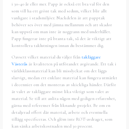
i 30–40 år eller mer. Papp är också ett bra val för den
som vill ha ett grönt tak med sedum, vilket blir allt
vanligare i stadsmiljöer. Nackdelen är att papptak
behöver ses över med jämna mellanrum och att skador
kan uppstå om man inte är noggrann med underhållet.
Papp fungerar inte på branta tak, så det är viktigt att
kontrollera taklutningen innan du bestämmer dig.
Oavsett vilket material du väljer från
takläggare
Västerås
är kvaliteten på utförandet avgörande. Ett tak i
världsklassmaterial kan bli misslyckat om det läggs
slarvigt, medan ett enklare material kan fungera utmärkt
i decennier om det monteras av skickliga händer. Därför
är valet av takläggare minst lika viktigt som valet av
material. Se till att anlita någon med gedigen erfarenhet,
gärna med referenser från liknande projekt. Be om en
detaljerad offert där material, arbete och eventuella
tillägg specificeras. Och glöm inte ROT-avdraget, som
kan sänka arbetskostnaden med 30 procent.