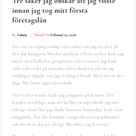
Tre saker jag önskar att jag visste
innan jag tog mitt första
företagslån
By
Admin
Posted On
Februari 22, 2026
Det var en regnig tisdag i november när jag tryckte på
den där knappen. Skicka ansökan. I flera veckor hade jag
suttit med kalkyler, prognoser och scenarier. Jag hade
vänt och vridit på varenda siffra, funderat på om jag
verkligen vågade, om jag verkligen borde. Men nu var det
dags. Nu fanns ingen återvändo.
Två veckor senare hade jag pengarna på kontot. Det
kändes overkligt, som att ha fått en superkraft jag inte
riktigt visste hur jag skulle hantera. Samtidigt kom oron
smygande, den där känslan i magtrakten som påminner
om att nu är det på riktigt. Nu måste jag leverera.