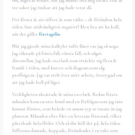
Nu, några år senare, har jag hunnit lära mig en del. Här är
tre saker jag önskar att jag hade vetat då.
Det första är att siffror är som väder – de förändras hela
tiden. Inte nödvändigtvis negativt! Men bra att ha koll,
när det gäller
företagslån
.
När jag gjorde mina kalkyler inför lånet var jag så noga.
Jag räknade på bästa fall, värsta fall, och något
däremellan. Jag hade excelark som sträckte sig flera år
framåt i tiden, med kurvor och diagram som såg
proffsiga ut. Jag var stolt över mitt arbete, övertygad om
att jag hade koll på läget.
Verkligheten skrattade åt mina excelark. Redan första
månaden kom en stor kund med en förfrågan som jag inte
kunnat förutse, som krävde en annan typ av insats än jag
planerat. Månaden efter blev en leverans försenad, vilket
påverkade hela flödet. Och så där höll det på, hela tiden.
Siffrorna dansade, hoppade, förändrades i en takt som