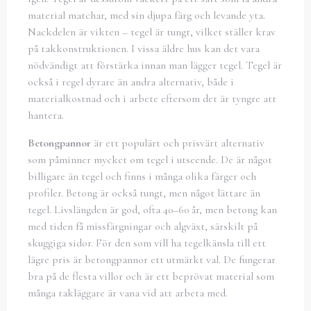
material matchar, med sin djupa färg och levande yta.
Nackdelen är vikten – tegel är tungt, vilket ställer krav
på takkonstruktionen. I vissa äldre hus kan det vara
nödvändigt att förstärka innan man lägger tegel. Tegel är
också i regel dyrare än andra alternativ, både i
materialkostnad och i arbete eftersom det är tyngre att
hantera.
Betongpannor
är ett populärt och prisvärt alternativ
som påminner mycket om tegel i utseende. De är något
billigare än tegel och finns i många olika färger och
profiler. Betong är också tungt, men något lättare än
tegel. Livslängden är god, ofta 40–60 år, men betong kan
med tiden få missfärgningar och algväxt, särskilt på
skuggiga sidor. För den som vill ha tegelkänsla till ett
lägre pris är betongpannor ett utmärkt val. De fungerar
bra på de flesta villor och är ett beprövat material som
många takläggare är vana vid att arbeta med.