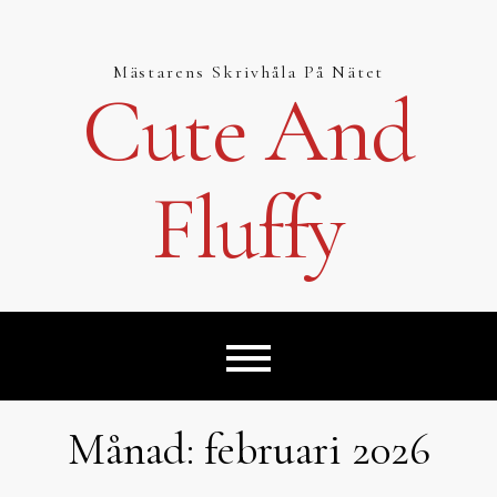
Hoppa
till
innehåll
Mästarens Skrivhåla På Nätet
Cute And
Fluffy
Månad:
februari 2026