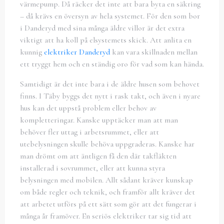
värmepump. Då räcker det inte att bara byta en säkring
– då krävs en översyn av hela systemet. För den som bor
i Danderyd med sina många äldre villor är det extra
viktigt att ha koll på elsystemets skick. Att anlita en
kunnig
elektriker Danderyd
kan vara skillnaden mellan
ett tryggt hem och en ständig oro för vad som kan hända.
Samtidigt är det inte bara i de äldre husen som behovet
finns. I Täby byggs det nytt i rask takt, och även i nyare
hus kan det uppstå problem eller behov av
kompletteringar. Kanske upptäcker man att man
behöver fler uttag i arbetsrummet, eller att
utebelysningen skulle behöva uppgraderas. Kanske har
man drömt om att äntligen få den där takfläkten
installerad i sovrummet, eller att kunna styra
belysningen med mobilen. Allt sådant kräver kunskap
om både regler och teknik, och framför allt kräver det
att arbetet utförs på ett sätt som gör att det fungerar i
många år framöver. En seriös elektriker tar sig tid att