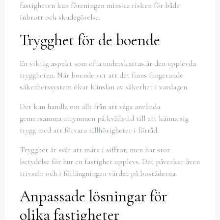
fastigheten kan föreningen minska risken för både
inbrott och skadegörelse.
Trygghet för de boende
En viktig aspekt som ofta underskattas är den upplevda
tryggheten. När boende vet att det finns fungerande
säkerhetssystem ökar känslan av säkerhet i vardagen.
Det kan handla om allt från att våga använda
gemensamma utrymmen på kvällstid till att känna sig
trygg med att förvara tillhörigheter i förråd.
Trygghet är svår att mäta i siffror, men har stor
betydelse för hur en fastighet upplevs. Det påverkar även
trivseln och i förlängningen värdet på bostäderna.
Anpassade lösningar för
olika fastigheter