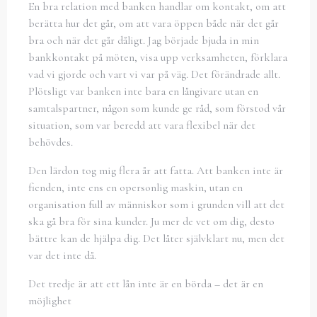
En bra relation med banken handlar om kontakt, om att
berätta hur det går, om att vara öppen både när det går
bra och när det går dåligt. Jag började bjuda in min
bankkontakt på möten, visa upp verksamheten, förklara
vad vi gjorde och vart vi var på väg. Det förändrade allt.
Plötsligt var banken inte bara en långivare utan en
samtalspartner, någon som kunde ge råd, som förstod vår
situation, som var beredd att vara flexibel när det
behövdes.
Den lärdon tog mig flera år att fatta. Att banken inte är
fienden, inte ens en opersonlig maskin, utan en
organisation full av människor som i grunden vill att det
ska gå bra för sina kunder. Ju mer de vet om dig, desto
bättre kan de hjälpa dig. Det låter självklart nu, men det
var det inte då.
Det tredje är att ett lån inte är en börda – det är en
möjlighet