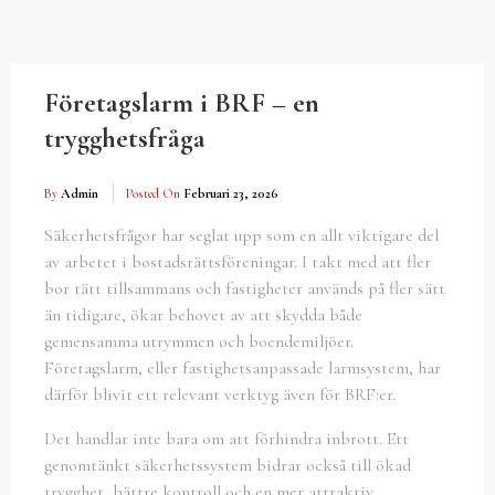
Företagslarm i BRF – en
trygghetsfråga
By
Admin
Posted On
Februari 23, 2026
Säkerhetsfrågor har seglat upp som en allt viktigare del
av arbetet i bostadsrättsföreningar. I takt med att fler
bor tätt tillsammans och fastigheter används på fler sätt
än tidigare, ökar behovet av att skydda både
gemensamma utrymmen och boendemiljöer.
Företagslarm, eller fastighetsanpassade larmsystem, har
därför blivit ett relevant verktyg även för BRF:er.
Det handlar inte bara om att förhindra inbrott. Ett
genomtänkt säkerhetssystem bidrar också till ökad
trygghet, bättre kontroll och en mer attraktiv