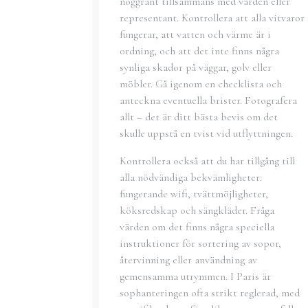
noggrant tillsammans med värden eller
representant. Kontrollera att alla vitvaror
fungerar, att vatten och värme är i
ordning, och att det inte finns några
synliga skador på väggar, golv eller
möbler. Gå igenom en checklista och
anteckna eventuella brister. Fotografera
allt – det är ditt bästa bevis om det
skulle uppstå en tvist vid utflyttningen.
Kontrollera också att du har tillgång till
alla nödvändiga bekvämligheter:
fungerande wifi, tvättmöjligheter,
köksredskap och sängkläder. Fråga
värden om det finns några speciella
instruktioner för sortering av sopor,
återvinning eller användning av
gemensamma utrymmen. I Paris är
sophanteringen ofta strikt reglerad, med