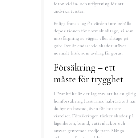
foton vid in- och utflyttning för att
undvika tvister.
Enligt fransk lag får värden inte behålla
depositionen för normalt slitage, så som
missfärgning av väggar eller slitage på
golv. Det är endast vid skador utöver
normalt bruk som avdrag får göras.
Försäkring – ett
måste för trygghet
I Frankrike är det lagkrav att ha en giltig
hemförsäkring (assurance habitation) när
du hyr en bostad, även för kortare
vistelser. Försäkringen täcker skador på
lägenheten, brand, vattenläckor och
ansvar gentemot tredje part. Många
uthyrningsföretag inkluderar en