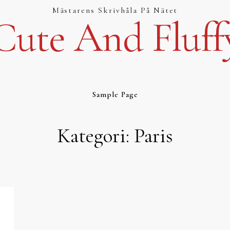
Mästarens Skrivhåla På Nätet
Cute And Fluff
Sample Page
Kategori:
Paris