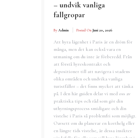
– undvik vanliga
fallgropar
By
Admin
Posted On
Juni 20, 2026
Att hyra lägenhet i Paris är en dröm för
många, men det kan också vara en
utmaning om du inte är förberedd. Från
att förstå hyreskontrakt och
depositioner till att navigera i stadens
olika områden och undvika vanliga
turistfällor – det finns mycket att tänka
på. I den här guiden delar vi med oss av
praktiska tips och råd som gör din
uthyrningsprocess smidigare och din
vistelse i Paris så problemfri som möjligt.
Oavsett om du planerar en korthelg eller
en längre tids vistelse, är dessa insikter
värdefulla för alla som vill hyra lägenhet i