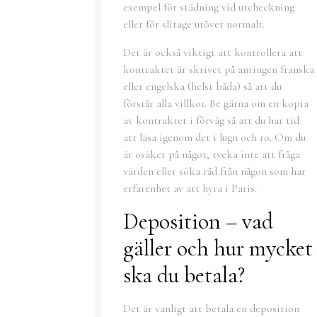
exempel för städning vid utcheckning
eller för slitage utöver normalt.
Det är också viktigt att kontrollera att
kontraktet är skrivet på antingen franska
eller engelska (helst båda) så att du
förstår alla villkor. Be gärna om en kopia
av kontraktet i förväg så att du har tid
att läsa igenom det i lugn och ro. Om du
är osäker på något, tveka inte att fråga
värden eller söka råd från någon som har
erfarenhet av att hyra i Paris.
Deposition – vad
gäller och hur mycket
ska du betala?
Det är vanligt att betala en deposition