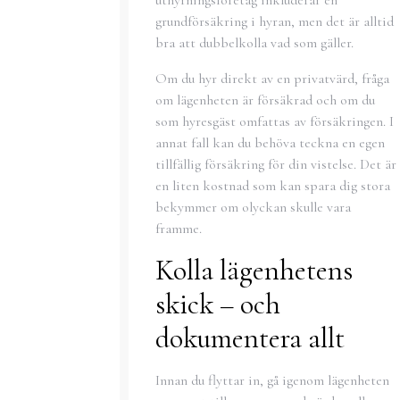
grundförsäkring i hyran, men det är alltid
bra att dubbelkolla vad som gäller.
Om du hyr direkt av en privatvärd, fråga
om lägenheten är försäkrad och om du
som hyresgäst omfattas av försäkringen. I
annat fall kan du behöva teckna en egen
tillfällig försäkring för din vistelse. Det är
en liten kostnad som kan spara dig stora
bekymmer om olyckan skulle vara
framme.
Kolla lägenhetens
skick – och
dokumentera allt
Innan du flyttar in, gå igenom lägenheten