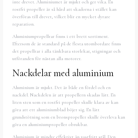
inte drevet. Aluminiumet är mjukt och ger vika. En
rostfri propeller är så hård att skadorna i stället kan
överföras till drevet, vilket blir en mycket dyrare
reparation.
Aluminiumpropellrar finns i ett brett sortiment.
Eftersom de är standard på de flesta utombordare finns
det propellrar i alla tänkbara storlekar, stigningar och
utföranden för nästan alla motorer.
Nackdelar med aluminium
Aluminium är mjukt. Det är både en fördel och en
nackdel. Nackdelen är att propellern skadas lätt. En
liten sten som en rostfri propeller skulle klara av kan
göra att ett aluminiumblad böjer sig. En lätt
grundstötning som en bronspropeller skulle överleva kan
göra en aluminiumpropeller obrukbar.
Aluminium är mindre effektivt än rostfritt stål. Den