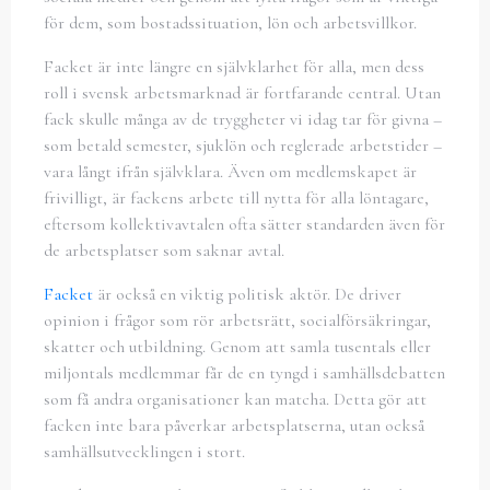
för dem, som bostadssituation, lön och arbetsvillkor.
Facket är inte längre en självklarhet för alla, men dess
roll i svensk arbetsmarknad är fortfarande central. Utan
fack skulle många av de tryggheter vi idag tar för givna –
som betald semester, sjuklön och reglerade arbetstider –
vara långt ifrån självklara. Även om medlemskapet är
frivilligt, är fackens arbete till nytta för alla löntagare,
eftersom kollektivavtalen ofta sätter standarden även för
de arbetsplatser som saknar avtal.
Facket
är också en viktig politisk aktör. De driver
opinion i frågor som rör arbetsrätt, socialförsäkringar,
skatter och utbildning. Genom att samla tusentals eller
miljontals medlemmar får de en tyngd i samhällsdebatten
som få andra organisationer kan matcha. Detta gör att
facken inte bara påverkar arbetsplatserna, utan också
samhällsutvecklingen i stort.