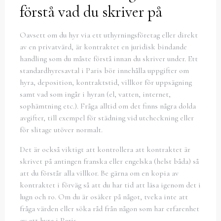
förstå vad du skriver på
Oavsett om du hyr via ett uthyrningsföretag eller direkt
av en privatvärd, är kontraktet en juridisk bindande
handling som du måste förstå innan du skriver under. Ett
standardhyresavtal i Paris bör innehålla uppgifter om
hyra, deposition, kontraktstid, villkor för uppsägning
samt vad som ingår i hyran (el, vatten, internet,
sophämtning etc.). Fråga alltid om det finns några dolda
avgifter, till exempel för städning vid utcheckning eller
för slitage utöver normalt.
Det är också viktigt att kontrollera att kontraktet är
skrivet på antingen franska eller engelska (helst båda) så
att du förstår alla villkor. Be gärna om en kopia av
kontraktet i förväg så att du har tid att läsa igenom det i
lugn och ro. Om du är osäker på något, tveka inte att
fråga värden eller söka råd från någon som har erfarenhet
av att hyra i Paris.