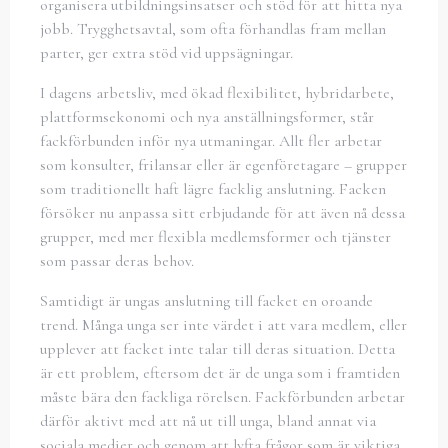
organisera utbildningsinsatser och stöd för att hitta nya
jobb. Trygghetsavtal, som ofta förhandlas fram mellan
parter, ger extra stöd vid uppsägningar.
I dagens arbetsliv, med ökad flexibilitet, hybridarbete,
plattformsekonomi och nya anställningsformer, står
fackförbunden inför nya utmaningar. Allt fler arbetar
som konsulter, frilansar eller är egenföretagare – grupper
som traditionellt haft lägre facklig anslutning. Facken
försöker nu anpassa sitt erbjudande för att även nå dessa
grupper, med mer flexibla medlemsformer och tjänster
som passar deras behov.
Samtidigt är ungas anslutning till facket en oroande
trend. Många unga ser inte värdet i att vara medlem, eller
upplever att facket inte talar till deras situation. Detta
är ett problem, eftersom det är de unga som i framtiden
måste bära den fackliga rörelsen. Fackförbunden arbetar
därför aktivt med att nå ut till unga, bland annat via
sociala medier och genom att lyfta frågor som är viktiga