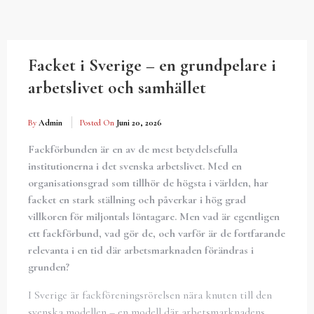
Facket i Sverige – en grundpelare i
arbetslivet och samhället
By
Admin
Posted On
Juni 20, 2026
Fackförbunden är en av de mest betydelsefulla
institutionerna i det svenska arbetslivet. Med en
organisationsgrad som tillhör de högsta i världen, har
facket en stark ställning och påverkar i hög grad
villkoren för miljontals löntagare. Men vad är egentligen
ett fackförbund, vad gör de, och varför är de fortfarande
relevanta i en tid där arbetsmarknaden förändras i
grunden?
I Sverige är fackföreningsrörelsen nära knuten till den
svenska modellen – en modell där arbetsmarknadens