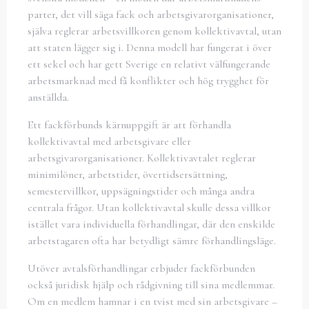
parter, det vill säga fack och arbetsgivarorganisationer,
själva reglerar arbetsvillkoren genom kollektivavtal, utan
att staten lägger sig i. Denna modell har fungerat i över
ett sekel och har gett Sverige en relativt välfungerande
arbetsmarknad med få konflikter och hög trygghet för
anställda.
Ett fackförbunds kärnuppgift är att förhandla
kollektivavtal med arbetsgivare eller
arbetsgivarorganisationer. Kollektivavtalet reglerar
minimilöner, arbetstider, övertidsersättning,
semestervillkor, uppsägningstider och många andra
centrala frågor. Utan kollektivavtal skulle dessa villkor
istället vara individuella förhandlingar, där den enskilde
arbetstagaren ofta har betydligt sämre förhandlingsläge.
Utöver avtalsförhandlingar erbjuder fackförbunden
också juridisk hjälp och rådgivning till sina medlemmar.
Om en medlem hamnar i en tvist med sin arbetsgivare –