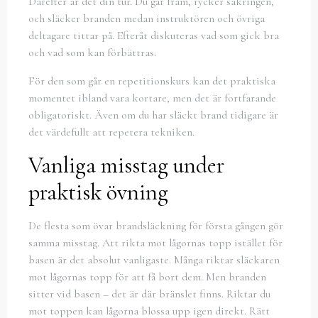
Därefter är det din tur. Du går fram, rycker säkringen,
och släcker branden medan instruktören och övriga
deltagare tittar på. Efteråt diskuteras vad som gick bra
och vad som kan förbättras.
För den som går en repetitionskurs kan det praktiska
momentet ibland vara kortare, men det är fortfarande
obligatoriskt. Även om du har släckt brand tidigare är
det värdefullt att repetera tekniken.
Vanliga misstag under
praktisk övning
De flesta som övar brandsläckning för första gången gör
samma misstag. Att rikta mot lågornas topp istället för
basen är det absolut vanligaste. Många riktar släckaren
mot lågornas topp för att få bort dem. Men branden
sitter vid basen – det är där bränslet finns. Riktar du
mot toppen kan lågorna blossa upp igen direkt. Rätt