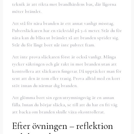
teknik är att rikta mot brandhärdens bas, där lågorna
möter bränslet.
Att stå för nära branden är ett annat vanligt misstag.
Pulversläckaren har en räckvidd på 3–6 meter. Står du för
nära kan du blåsa ut bränslet så att branden sprider sig.
Står du för långt bort når inte pulvret fram.
Att inte prova släckaren först är också vanligt. Många
rycker säkringen och går rakt in mot branden utan att
kontrollera att släckaren fungerar. Då upptäcker man för
sent att den är tom eller trasig. Prova alltid med en kort
stöt innan du närmar dig branden.
Att glömma bort sin egen utrymningsväg är en annan
fälla. Innan du börjar släcka, se till att du har en fri väg
att backa om branden skulle växa okontrollerat.
Efter övningen – reflektion