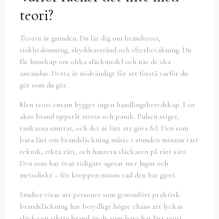
teori?
Teorin är grunden. Du lär dig om brandteori,
riskbedömning, skyddsavstånd och efterbevakning. Du
får kunskap om olika släckmedel och när de ska
användas. Detta är nödvändigt för att förstå varför du
gör som du gör.
Men teori ensam bygger ingen handlingsberedskap. I en
akut brand uppstår stress och panik. Pulsen stiger,
tankarna snurrar, och det är lätt att göra fel. Den som
bara läst om brandsläckning måste i stunden minnas rätt
teknik, rikta rätt, och hantera släckaren på rätt sätt.
Den som har övat tidigare agerar mer lugnt och
metodiskt – för kroppen minns vad den har gjort.
Studier visar att personer som genomfört praktisk
brandsläckning har betydligt högre chans att lyckas
släcka en riktig brand än de som bara har läst teori.