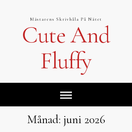
Hoppa
till
innehåll
Mästarens Skrivhåla På Nätet
Cute And
Fluffy
Månad:
juni 2026