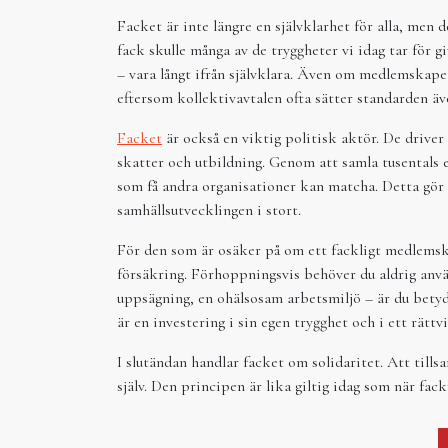
Facket är inte längre en självklarhet för alla, men 
fack skulle många av de tryggheter vi idag tar för 
– vara långt ifrån självklara. Även om medlemskapet ä
eftersom kollektivavtalen ofta sätter standarden äv
Facket
är också en viktig politisk aktör. De driver 
skatter och utbildning. Genom att samla tusentals 
som få andra organisationer kan matcha. Detta gör 
samhällsutvecklingen i stort.
För den som är osäker på om ett fackligt medlemska
försäkring. Förhoppningsvis behöver du aldrig anvä
uppsägning, en ohälsosam arbetsmiljö – är du betyd
är en investering i sin egen trygghet och i ett rättvi
I slutändan handlar facket om solidaritet. Att tillsa
själv. Den principen är lika giltig idag som när fac