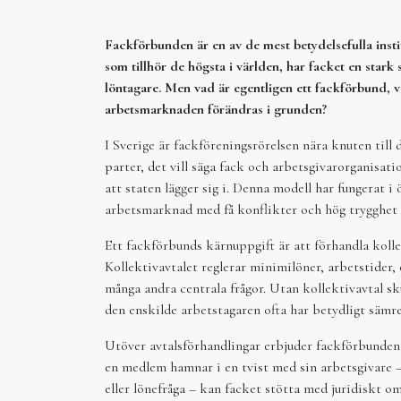
Fackförbunden är en av de mest betydelsefulla insti
som tillhör de högsta i världen, har facket en stark 
löntagare. Men vad är egentligen ett fackförbund, va
arbetsmarknaden förändras i grunden?
I Sverige är fackföreningsrörelsen nära knuten til
parter, det vill säga fack och arbetsgivarorganisati
att staten lägger sig i. Denna modell har fungerat i 
arbetsmarknad med få konflikter och hög trygghet f
Ett fackförbunds kärnuppgift är att förhandla kolle
Kollektivavtalet reglerar minimilöner, arbetstider,
många andra centrala frågor. Utan kollektivavtal skul
den enskilde arbetstagaren ofta har betydligt sämre
Utöver avtalsförhandlingar erbjuder fackförbunden 
en medlem hamnar i en tvist med sin arbetsgivare –
eller lönefråga – kan facket stötta med juridiskt 