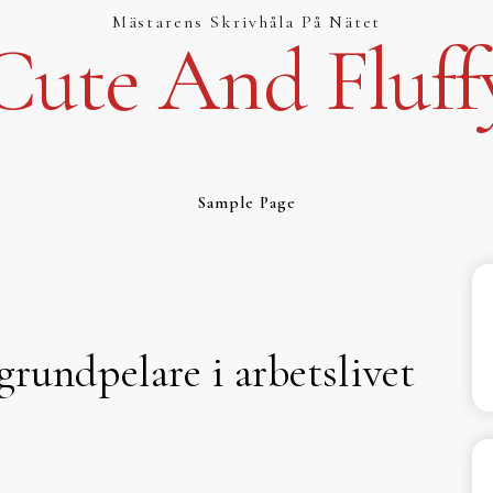
Mästarens Skrivhåla På Nätet
Cute And Fluff
Sample Page
 grundpelare i arbetslivet