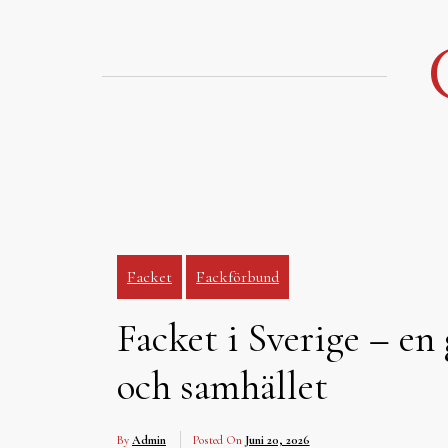
Hoppa
till
innehåll
Facket
Fackförbund
Facket i Sverige – en
och samhället
By
Admin
Posted On
Juni 20, 2026