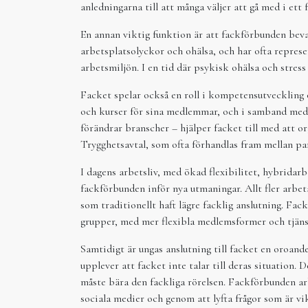
anledningarna till att många väljer att gå med i ett
En annan viktig funktion är att fackförbunden bevak
arbetsplatsolyckor och ohälsa, och har ofta repres
arbetsmiljön. I en tid där psykisk ohälsa och stress 
Facket spelar också en roll i kompetensutveckling
och kurser för sina medlemmar, och i samband med s
förändrar branscher – hjälper facket till med att or
Trygghetsavtal, som ofta förhandlas fram mellan par
I dagens arbetsliv, med ökad flexibilitet, hybridar
fackförbunden inför nya utmaningar. Allt fler arbet
som traditionellt haft lägre facklig anslutning. Fac
grupper, med mer flexibla medlemsformer och tjäns
Samtidigt är ungas anslutning till facket en oroande
upplever att facket inte talar till deras situation.
måste bära den fackliga rörelsen. Fackförbunden arb
sociala medier och genom att lyfta frågor som är vi