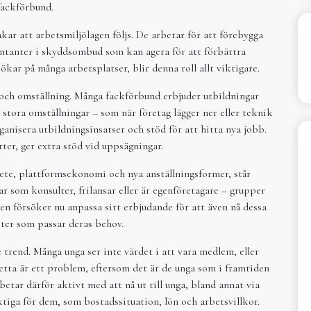
 fackförbund.
ar att arbetsmiljölagen följs. De arbetar för att förebygga
entanter i skyddsombud som kan agera för att förbättra
ökar på många arbetsplatser, blir denna roll allt viktigare.
 och omställning. Många fackförbund erbjuder utbildningar
tora omställningar – som när företag lägger ner eller teknik
ganisera utbildningsinsatser och stöd för att hitta nya jobb.
ter, ger extra stöd vid uppsägningar.
bete, plattformsekonomi och nya anställningsformer, står
ar som konsulter, frilansar eller är egenföretagare – grupper
ken försöker nu anpassa sitt erbjudande för att även nå dessa
ter som passar deras behov.
 trend. Många unga ser inte värdet i att vara medlem, eller
 Detta är ett problem, eftersom det är de unga som i framtiden
etar därför aktivt med att nå ut till unga, bland annat via
ktiga för dem, som bostadssituation, lön och arbetsvillkor.