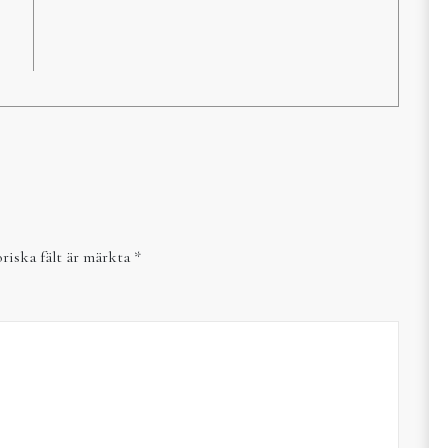
riska fält är märkta
*