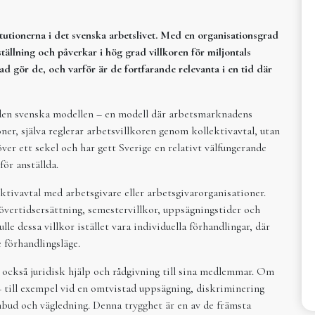
tutionerna i det svenska arbetslivet. Med en organisationsgrad
ställning och påverkar i hög grad villkoren för miljontals
d gör de, och varför är de fortfarande relevanta i en tid där
l den svenska modellen – en modell där arbetsmarknadens
oner, själva reglerar arbetsvillkoren genom kollektivavtal, utan
över ett sekel och har gett Sverige en relativt välfungerande
ör anställda.
ktivavtal med arbetsgivare eller arbetsgivarorganisationer.
 övertidsersättning, semestervillkor, uppsägningstider och
le dessa villkor istället vara individuella förhandlingar, där
 förhandlingsläge.
också juridisk hjälp och rådgivning till sina medlemmar. Om
 till exempel vid en omtvistad uppsägning, diskriminering
ombud och vägledning. Denna trygghet är en av de främsta