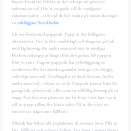
husets karaktär. Därför är det viktigt att göra ett
informerat val. Här är en guide till de vanligaste
takmaterialen – och vad du bör tänka på innan du ringer
en
takläggare Stockholm
.
Låt oss börja med papptak. Papp är det billigaste
alternativet. Det är lätt, snabblagt och fungerar på tak
med låg lutning där andra material inte är möjliga.
Modern takpapp är långt ifrån den gröna, ful pappen
från 70-talet. Dagens papptak har ytbeläggning av
stenkross eller keramiska granulat som ger ett snyggt,
enhetligt utseende. Livslängden är dock kortare än för
andra material – oftast 20–30 år. Papptak passar bäst för
garagetak, platta tak, eller som en tillfällig lösning på en
stuga. För den som planerar att bo kvar i sitt hus i 40 år
till är papp sällan det bästa valet. Då är det värt att
investera i något mer hållbart.
Plåttak har blivit allt populärare de senaste åren. Plåt är
lätt, hållbart och relativt billigt. Det finns i många färger