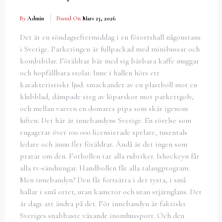
By
Admin
Posted On
Mars 23, 2026
Det är en söndagseftermiddag i en förortshall någonstans
i Sverige. Parkeringen är fullpackad med minibussar och
kombibilar. Föräldrar bär med sig bärbara kaffe muggar
och hopfällbara stolar. Inne i hallen hörs ett
karakteristiskt ljud: smackandet av en plastboll mot en
klubblad, dämpade steg av löparskor mot parkettgolv,
och mellan varven en domares pipa som skär igenom
luften. Det här är innebandyns Sverige. En rörelse som
engagerar över 100 000 licensierade spelare, tusentals
ledare och ännu fler föräldrar. Ändå är det ingen som
pratar om den. Fotbollen tar alla rubriker. Ishockeyn får
alla tv-sändningar. Handbollen får alla talangprogram.
Men innebandyn? Den får fortsätta i det tysta, i små
hallar i små orter, utan kameror och utan stjärnglans. Det
är dags att ändra på det. För innebandyn är faktiskt
Sveriges snabbaste växande inomhussport. Och den