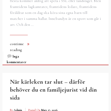
flesta kommer aldrig att spela i SSL eller landslaget. Men
framtidens lagkamrater, framtidens ledare, framtidens
föräldrar som en dag ska köra sina egna barn till
matcher i samma hallar. Innebandyn är en sport som går i
arv. Och den …
continue
reading
Inga
kommentarer
När kärleken tar slut – därför
behöver du en familjejurist vid din
sida
By
Admin
Posted On
Mars 17, 2026