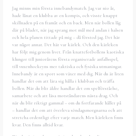
Jag minns min första innebandymatch. Jag var nio år,
hade lånat en klubba av en kompis, och visste knappt
skillnaden på en framåt och en back. Men när bollen låg
där på bladet, när jag sprang mot mål med andan i halsen
och hela planen tittade på mig – då förstod jag. Det här
var något annat. Det här var kärlek. Och den kärleken
har följt mig genom livet. Från knattefotbollens kaotiska
klungor till juniorårens första organiserade anfallsspel,
till vuxenhockeyns mer taktiska och fysiska utmaningar.
Innebandy är en sport som växer med dig. När du är liten
handlar det om att lära sig hålla i klubban och träffa
bollen. När du blir äldre handlar det om spelförståelse,
samarbete och att läsa motståndarens nästa drag. Och
när du blir riktigt gammal – om du fortfarande håller på
– handlar det om att överleva söndagsmorgnarna och att
stretcha ordentligt efter varje match. Men kärleken finns
kvar. Den finns alltid kvar.