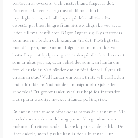
partnern är överens. Och visst, ibland fungerar det.
Parterna skriver ett eget avtal, lämnar in till
myndigheterna, och allt löper på. Men alltför ofta
uppstår problem längre fram. Ett otydligt skrivet avtal
leder till nya konflikter. Någon ångrar sig. Nya partners
kommer in i bilden och krånglar till det. Plötsligt står
man där igen, med samma frågor som man trodde var
lösta. En jurist hjälper dig att tänka på allt. Inte bara det
som är akut just nu, utan också det som kan hända om
fem eller tio år. Vad händer om en förälder vill flytta till
en annan stad? Vad händer om barnet inte vill träffa den
andra föräldern? Vad händer om någon blir sjuk eller
arbetslös? Ett genomtänkt avtal tar höjd för framtiden.
Det sparar otroligt mycket lidande på lång sikt.
En annan aspekt som ofta underskattas är ekonomin. Vid
en skilsmässa ska bodelning göras. All egendom som
makarna förvärvat under äktenskapet ska delas lika. Det
låter enkelt, men i praktiken är det allt annat. Hur