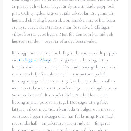
är priset och vikten. Tegel är dyrare än både papp och
plåt. Och tyngden kräver rejäla takstolar. Ett gammalt
hus med skröplig konstruktion kanske inte orkar bära
ett nytt tegeltak. Då måste man förstärka bjälklaget –
vilket kostar ytterligare. Men för den som har råd och
hus som tål det – tegel är ofta det bästa valet.
Betongpannor är tegelns billigare kusin, särskilt poppis
vid
takläggare Älvsjö
. De är gjutna av betong, ofta i
former som imiterar tegel. Utseendemässigt kan de vara
svåra att skilja från äkta tegel – åtminstone på håll.
Betong är något lättare än tegel, vilket gör dem snällare
mot takstolarna. Priset är också lägre. Livslängden är 40–
60 år, vilket är fullt respektabelt. Nackdelen är att
betong är mer poröst än tegel. Det suger åt sig fukt
lättare, vilket med tiden kan leda till alger och mossor
om taket ligger i skugga eller har fel lutning. Men med
rätt underhåll – en taktvätt vart tionde år – fungerar
betongpannor utmärkt. För den som vill ha teglets