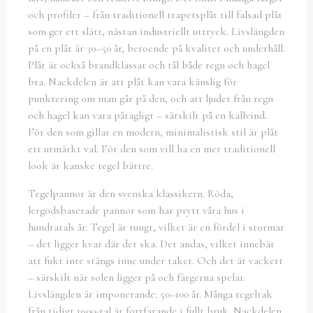
och profiler – från traditionell trapetsplåt till falsad plåt
som ger ett slätt, nästan industriellt uttryck. Livslängden
på en plåt är 30–50 år, beroende på kvalitet och underhåll.
Plåt är också brandklassat och tål både regn och hagel
bra. Nackdelen är att plåt kan vara känslig för
punktering om man går på den, och att ljudet från regn
och hagel kan vara påtagligt – särskilt på en kallvind.
För den som gillar en modern, minimalistisk stil är plåt
ett utmärkt val. För den som vill ha en mer traditionell
look är kanske tegel bättre.
Tegelpannor är den svenska klassikern. Röda,
lergodsbaserade pannor som har prytt våra hus i
hundratals år. Tegel är tungt, vilket är en fördel i stormar
– det ligger kvar där det ska. Det andas, vilket innebär
att fukt inte stängs inne under taket. Och det är vackert
– särskilt när solen ligger på och färgerna spelar.
Livslängden är imponerande: 50–100 år. Många tegeltak
från tidigt 1900-tal är fortfarande i fullt bruk. Nackdelen