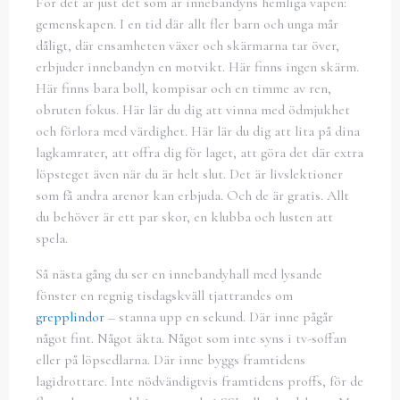
För det är just det som är innebandyns hemliga vapen:
gemenskapen. I en tid där allt fler barn och unga mår
dåligt, där ensamheten växer och skärmarna tar över,
erbjuder innebandyn en motvikt. Här finns ingen skärm.
Här finns bara boll, kompisar och en timme av ren,
obruten fokus. Här lär du dig att vinna med ödmjukhet
och förlora med värdighet. Här lär du dig att lita på dina
lagkamrater, att offra dig för laget, att göra det där extra
löpsteget även när du är helt slut. Det är livslektioner
som få andra arenor kan erbjuda. Och de är gratis. Allt
du behöver är ett par skor, en klubba och lusten att
spela.
Så nästa gång du ser en innebandyhall med lysande
fönster en regnig tisdagskväll tjattrandes om
grepplindor
– stanna upp en sekund. Där inne pågår
något fint. Något äkta. Något som inte syns i tv-soffan
eller på löpsedlarna. Där inne byggs framtidens
lagidrottare. Inte nödvändigtvis framtidens proffs, för de