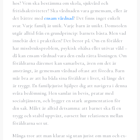
hos? Vem ska bestämma om skola, sjukvård och
fritidsaktiviteter? Ska vårdnaden vara gemensam, eller är
det bättre med
ensam vårdnad
? Det finns inget enkelt
svar. Varje familj är unik. Varje barn är unikt. Domstolen
utgår alltid från en grundprincip: barnets bästa. Men vad
innebär det i praktiken? Det beror på. Om en förälder
har missbruksproblem, psykisk ohälsa eller utövar våld –
då kan ensam vårdnad vara den enda rätta lösningen. Om
föräldrarna däremot kan samarbeta, även om det är
ansträngt, är gemensam vårdnad oftast att föredra. Barn
mår bra av att ha båda sina föräldrar i livet, så länge det
är tryggt. En familjejurist hjälper dig att navigera i denna
svåra bedömning. Hen samlar in bevis, pratar med
socialtjänsten, och bygger en stark argumentation för
din sak. Målet är alltid detsamma: att barnet ska få en
trygg och stabil uppväxt, oavsett hur relationen mellan
föräldrarna ser ut.
Många tror att man klarar sig utan jurist om man och ex-