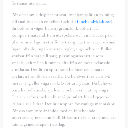
förtjänar att synas.
För den som aldrig har provat: innebandy är en hyllning
till snabbhet och enkelhet (och till
innebandyklubbor
).
En boll som väger bara 23 gram. En klubba i lätt
kompositmaterial. Fem utespelare och en målvakt på en
plan som är lagom stor för att skapa action varje sekund.
Ingen offside, inga konstiga regler, inga avbrott. Bollen
studsar från sarg till sarg, passningarna sitter som
smäck, och målen kommer ofta från de mest oväntade
vinklarna. Det är en sport som belönar den smarta
spelaren framför den starka. Du behöver inte vara två
meter lång eller väga 100 kilo för att lyckas. Du behöver
bara ha bollkänsla, spelsinne och en vilja att springa.
Det är därför innebandy är så populärt bland tjejer och
killar i alla åldrar. Det är en sport för vanliga människor.
För oss som inte är födda med en inneboende
supertalang, men som ändå älskar att tävla, att vinna, att
känna gemenskapen i ett lag.