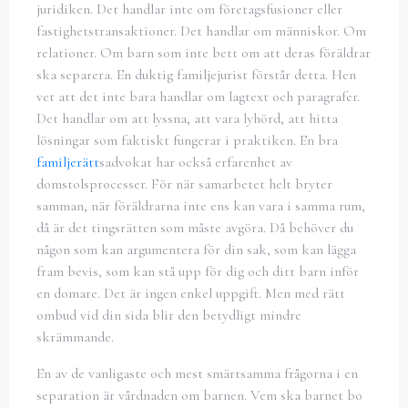
juridiken. Det handlar inte om företagsfusioner eller
fastighetstransaktioner. Det handlar om människor. Om
relationer. Om barn som inte bett om att deras föräldrar
ska separera. En duktig familjejurist förstår detta. Hen
vet att det inte bara handlar om lagtext och paragrafer.
Det handlar om att lyssna, att vara lyhörd, att hitta
lösningar som faktiskt fungerar i praktiken. En bra
familjerätt
sadvokat har också erfarenhet av
domstolsprocesser. För när samarbetet helt bryter
samman, när föräldrarna inte ens kan vara i samma rum,
då är det tingsrätten som måste avgöra. Då behöver du
någon som kan argumentera för din sak, som kan lägga
fram bevis, som kan stå upp för dig och ditt barn inför
en domare. Det är ingen enkel uppgift. Men med rätt
ombud vid din sida blir den betydligt mindre
skrämmande.
En av de vanligaste och mest smärtsamma frågorna i en
separation är vårdnaden om barnen. Vem ska barnet bo