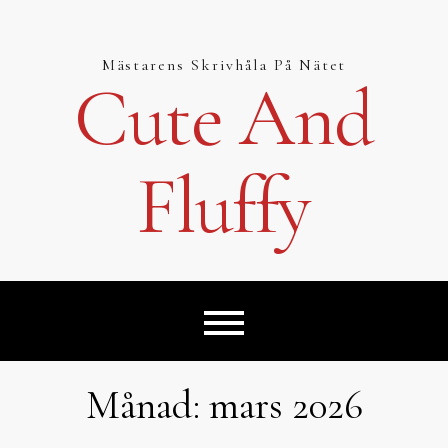
Hoppa
till
innehåll
Mästarens Skrivhåla På Nätet
Cute And
Fluffy
Månad:
mars 2026