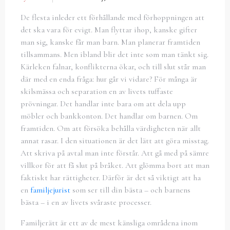
De flesta inleder ett förhållande med förhoppningen att
det ska vara för evigt. Man flyttar ihop, kanske gifter
man sig, kanske får man barn. Man planerar framtiden
tillsammans. Men ibland blir det inte som man tänkt sig.
Kärleken falnar, konflikterna ökar, och till slut står man
där med en enda fråga: hur går vi vidare? För många är
skilsmässa och separation en av livets tuffaste
prövningar. Det handlar inte bara om att dela upp
möbler och bankkonton. Det handlar om barnen. Om
framtiden. Om att försöka behålla värdigheten när allt
annat rasar. I den situationen är det lätt att göra misstag.
Att skriva på avtal man inte förstår. Att gå med på sämre
villkor för att få slut på bråket. Att glömma bort att man
faktiskt har rättigheter. Därför är det så viktigt att ha
en
familjejurist
som ser till din bästa – och barnens
bästa – i en av livets svåraste processer.
Familjerätt är ett av de mest känsliga områdena inom